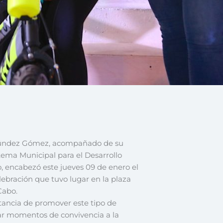
n Agúndez Gómez, acompañado de su
stema Municipal para el Desarrollo
, encabezó este jueves 09 de enero el
elebración que tuvo lugar en la plaza
Cabo.
ancia de promover este tipo de
ndar momentos de convivencia a la