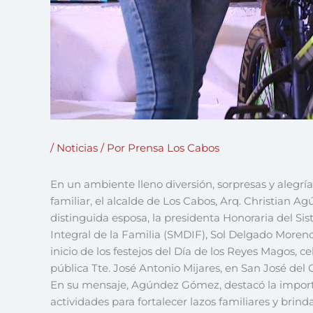
/
Noticias
/ Por
Prensa Los Cabos
En un ambiente lleno diversión, sorpresas y alegría
familiar, el alcalde de Los Cabos, Arq. Christia
distinguida esposa, la presidenta Honoraria del Si
Integral de la Familia (SMDIF), Sol Delgado Moreno
inicio de los festejos del Día de los Reyes Magos, c
pública Tte. José Antonio Mijares, en San José del 
En su mensaje, Agúndez Gómez, destacó la import
actividades para fortalecer lazos familiares y bri