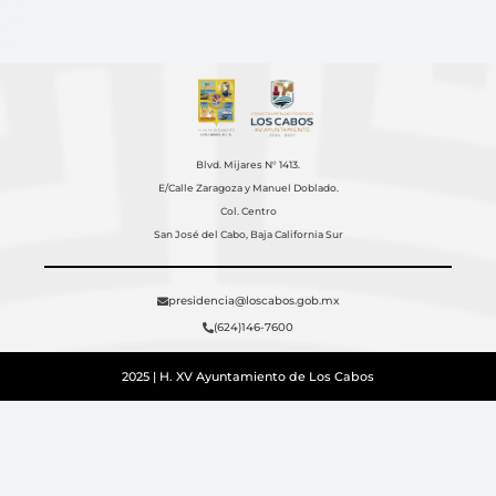
Blvd. Mijares N° 1413.
E/Calle Zaragoza y Manuel Doblado.
Col. Centro
San José del Cabo, Baja California Sur
presidencia@loscabos.gob.mx
(624)146-7600
2025 | H. XV Ayuntamiento de Los Cabos