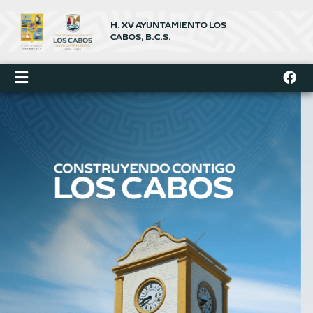
Ir
al
H. XV AYUNTAMIENTO LOS
contenido
CABOS, B.C.S.
F
a
c
e
b
o
o
k