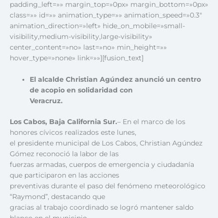
padding_left=»» margin_top=»0px» margin_bottom=»0px»
class=»» id=»» animation_type=»» animation_speed=»0.3″
animation_direction=»left» hide_on_mobile=»small-
visibility,medium-visibility,large-visibility»
center_content=»no» last=»no» min_height=»»
hover_type=»none» link=»»][fusion_text]
El alcalde Christian Agúndez anunció un centro
de acopio en solidaridad con
Veracruz.
Los Cabos, Baja California Sur.
– En el marco de los
honores cívicos realizados este lunes,
el presidente municipal de Los Cabos, Christian Agúndez
Gómez reconoció la labor de las
fuerzas armadas, cuerpos de emergencia y ciudadanía
que participaron en las acciones
preventivas durante el paso del fenómeno meteorológico
“Raymond”, destacando que
gracias al trabajo coordinado se logró mantener saldo
blanco en el municipio.