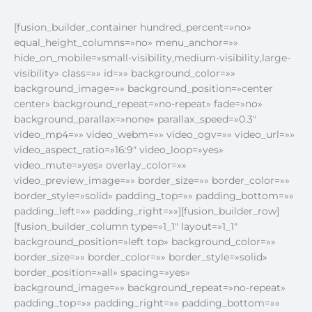
[fusion_builder_container hundred_percent=»no»
equal_height_columns=»no» menu_anchor=»»
hide_on_mobile=»small-visibility,medium-visibility,large-
visibility» class=»» id=»» background_color=»»
background_image=»» background_position=»center
center» background_repeat=»no-repeat» fade=»no»
background_parallax=»none» parallax_speed=»0.3″
video_mp4=»» video_webm=»» video_ogv=»» video_url=»»
video_aspect_ratio=»16:9″ video_loop=»yes»
video_mute=»yes» overlay_color=»»
video_preview_image=»» border_size=»» border_color=»»
border_style=»solid» padding_top=»» padding_bottom=»»
padding_left=»» padding_right=»»][fusion_builder_row]
[fusion_builder_column type=»1_1″ layout=»1_1″
background_position=»left top» background_color=»»
border_size=»» border_color=»» border_style=»solid»
border_position=»all» spacing=»yes»
background_image=»» background_repeat=»no-repeat»
padding_top=»» padding_right=»» padding_bottom=»»