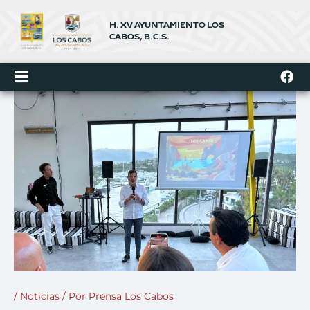
Ir
al
H. XV AYUNTAMIENTO LOS
contenido
CABOS, B.C.S.
F
a
c
e
b
o
o
k
/
Noticias
/ Por
Prensa Los Cabos