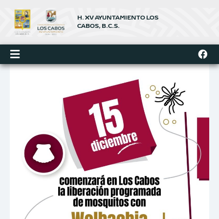
Ir
al
H. XV AYUNTAMIENTO LOS
contenido
CABOS, B.C.S.
F
a
c
e
b
o
o
k