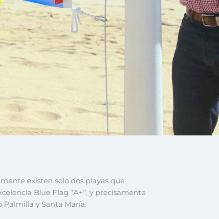
mente existen solo dos playas que
xcelencia Blue Flag “A+”, y precisamente
 Palmilla y Santa María.