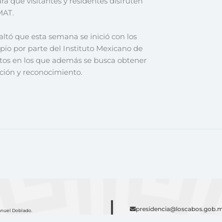
ra que visitantes y residentes disfruten
MAT.
altó que esta semana se inició con los
ipio por parte del Instituto Mexicano de
ntos en los que además se busca obtener
ación y reconocimiento.
presidencia@loscabos.gob.
anuel Doblado.
(624)146-7600