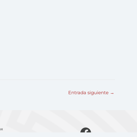
Entrada siguiente
→
mx
F