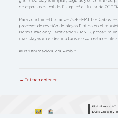
garantiza playas limpias, seguras y sustentables, pa
de espacios de calidad”, explicó el titular de ZOFE
Para concluir, el titular de ZOFEMAT Los Cabos res
procesos de revisión de playas Platino en el munic
Normalización y Certificación (IMNC), procedimie
más playas en el destino turístico con esta certific
#TransformaciónConCAmbio
←
Entrada anterior
Blvd. Mijares N° 1413.
E/Calle Zaragoza y M
Col. Centro