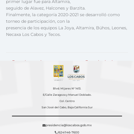
primer lugar fue para Altamira,
seguido de Alavez, Halcones y Barzita.
Finalmente, la categoría 2020-2021 se desarrolló como
torneo de participación, con la
presencia de los equipos La Joya, Altamira, Búhos, Leones,
Necaxa Los Cabos y Tecos.
←
Entrada anterior
Entrada siguiente
→
Blvd. Mijares N° 1413.
E/Calle Zaragoza y Manuel Doblado.
Col. Centro
San José del Cabo, Baja California Sur
presidencia@loscabos.gob.mx
(624)146-7600