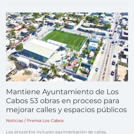
Mantiene
Ayuntamiento
de
Los
Cabos
53
obras
en
proceso
para
mejorar
calles
Mantiene Ayuntamiento de Los
y
Cabos 53 obras en proceso para
espacios
públicos
mejorar calles y espacios públicos
Noticias
/
Prensa Los Cabos
Los proyectos incluyen pavimentación de calles,