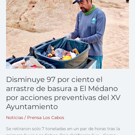
por
ciento
el
arrastre
de
basura
a
El
Médano
por
acciones
preventivas
Disminuye 97 por ciento el
del
arrastre de basura a El Médano
XV
por acciones preventivas del XV
Ayuntamiento
Ayuntamiento
Noticias
/
Prensa Los Cabos
Se retiraron solo 7 toneladas en un par de horas tras la