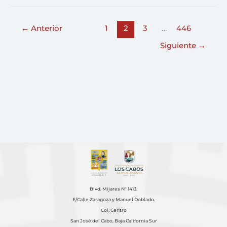
←
Anterior
1
2
3
…
446
Siguiente
→
Blvd. Mijares N° 1413.
E/Calle Zaragoza y Manuel Doblado.
Col. Centro
San José del Cabo, Baja California Sur