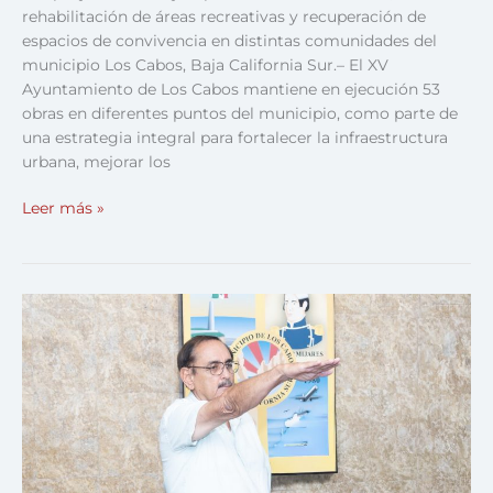
rehabilitación de áreas recreativas y recuperación de
espacios de convivencia en distintas comunidades del
municipio Los Cabos, Baja California Sur.– El XV
Ayuntamiento de Los Cabos mantiene en ejecución 53
obras en diferentes puntos del municipio, como parte de
una estrategia integral para fortalecer la infraestructura
urbana, mejorar los
Leer más »
Cabildo
de
Los
Cabos
ratifica
a
Arturo
Sandoval