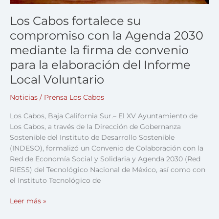
firma
de
Los Cabos fortalece su
convenio
compromiso con la Agenda 2030
para
mediante la firma de convenio
la
elaboración
para la elaboración del Informe
del
Local Voluntario
Informe
Local
Noticias
/
Prensa Los Cabos
Voluntario
Los Cabos, Baja California Sur.– El XV Ayuntamiento de
Los Cabos, a través de la Dirección de Gobernanza
Sostenible del Instituto de Desarrollo Sostenible
(INDESO), formalizó un Convenio de Colaboración con la
Red de Economía Social y Solidaria y Agenda 2030 (Red
RIESS) del Tecnológico Nacional de México, así como con
el Instituto Tecnológico de
Leer más »