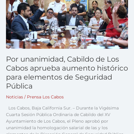
Cabos
aprueba
aumento
histórico
para
elementos
de
Seguridad
Pública
Por unanimidad, Cabildo de Los
Cabos aprueba aumento histórico
para elementos de Seguridad
Pública
Noticias
/
Prensa Los Cabos
Los Cabos, Baja California Sur. – Durante la Vigésima
Cuarta Sesión Pública Ordinaria de Cabildo del XV
Ayuntamiento de Los Cabos, el Pleno aprobó por
unanimidad la homologación salarial de las y los