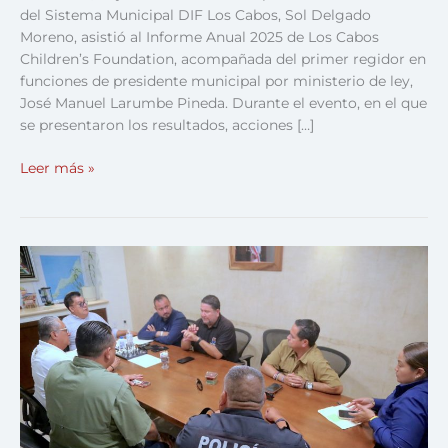
del Sistema Municipal DIF Los Cabos, Sol Delgado
Moreno, asistió al Informe Anual 2025 de Los Cabos
Children’s Foundation, acompañada del primer regidor en
funciones de presidente municipal por ministerio de ley,
José Manuel Larumbe Pineda. Durante el evento, en el que
se presentaron los resultados, acciones […]
Leer más »
Restringen
temporalmente
acceso
al
Arco
de
Cabo
San
Lucas