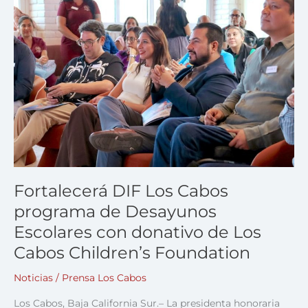
DIF
Los
Cabos
programa
de
Desayunos
Escolares
con
donativo
de
Los
Cabos
Children’s
Fortalecerá DIF Los Cabos
Foundation
programa de Desayunos
Escolares con donativo de Los
Cabos Children’s Foundation
Noticias
/
Prensa Los Cabos
Los Cabos, Baja California Sur.– La presidenta honoraria