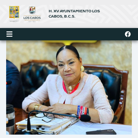
Ir
al
H. XV AYUNTAMIENTO LOS
contenido
CABOS, B.C.S.
F
a
c
e
b
o
o
k